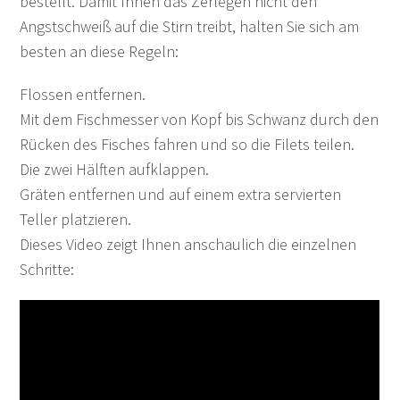
bestellt. Damit Ihnen das Zerlegen nicht den
Angstschweiß auf die Stirn treibt, halten Sie sich am
besten an diese Regeln:
Flossen entfernen.
Mit dem Fischmesser von Kopf bis Schwanz durch den
Rücken des Fisches fahren und so die Filets teilen.
Die zwei Hälften aufklappen.
Gräten entfernen und auf einem extra servierten
Teller platzieren.
Dieses Video zeigt Ihnen anschaulich die einzelnen
Schritte: