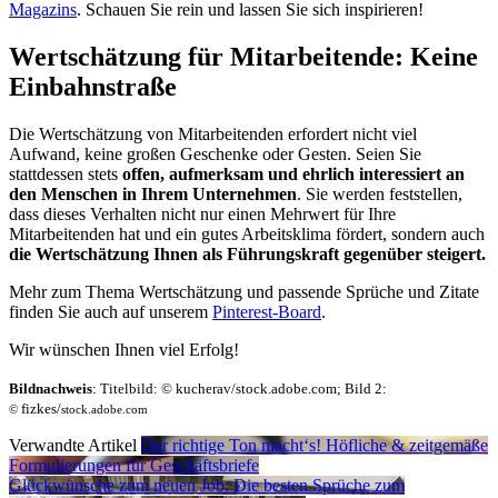
Magazins
. Schauen Sie rein und lassen Sie sich inspirieren!
Wertschätzung für Mitarbeitende: Keine
Einbahnstraße
Die Wertschätzung von Mitarbeitenden erfordert nicht viel
Aufwand, keine großen Geschenke oder Gesten. Seien Sie
stattdessen stets
offen, aufmerksam und ehrlich interessiert an
den Menschen in Ihrem Unternehmen
. Sie werden feststellen,
dass dieses Verhalten nicht nur einen Mehrwert für Ihre
Mitarbeitenden hat und ein gutes Arbeitsklima fördert, sondern auch
die Wertschätzung Ihnen als Führungskraft gegenüber steigert.
Mehr zum Thema Wertschätzung und passende Sprüche und Zitate
finden Sie auch auf unserem
Pinterest-Board
.
Wir wünschen Ihnen viel Erfolg!
Bildnachweis
: Titelbild: © kucherav/stock.adobe.com; Bild 2:
fizkes/
©
stock.adobe.com
Verwandte Artikel
Der richtige Ton macht‘s! Höfliche & zeitgemäße
Formulierungen für Geschäftsbriefe
Glückwünsche zum neuen Job: Die besten Sprüche zum