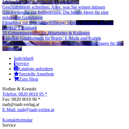
Jobwechsel und wie Sie richtig gratulieren
Geschäftsbriefe schreiben: Alles, was Sie wissen müssen
Glückwünsche zur Beförderung: Die besten Ideen für eine
gelungene Gratulation
Einladung zur Geschäftseröffnung: Schöne Beispiele für eine
perfekte Einladung
25 Geburtstagsgrüße für Mitarbeiter & Kollegen
Passende Grußformeln für Briefe, E-Mails und Karten
Rede zum Dienstjubiläum: Inspiration und Mustervorlagen für Ihre
Ansprache
Individuell
Service
Kataloge anfordern
Spezielle Angebote
Zum Shop
Hotline & Kontakt
Telefon: 0820 0010 95 *
Fax: 0820 0010 96 *
raab@raab-verlag.at
E-Mail:
raab@raab-verlag.at
Kontaktformular
Service