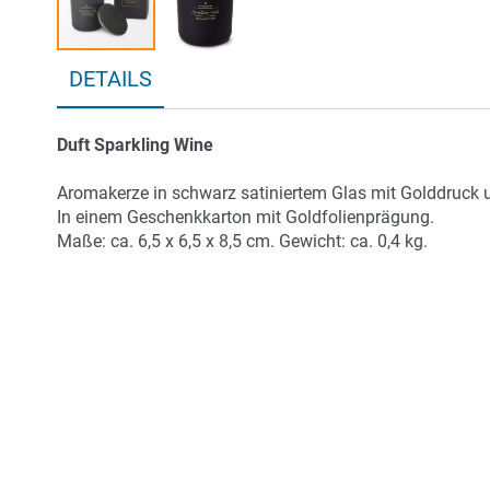
Zum
DETAILS
Anfang
der
Bildergalerie
Duft Sparkling Wine
springen
Aromakerze in schwarz satiniertem Glas mit Golddruck u
In einem Geschenkkarton mit Goldfolienprägung.
Maße: ca. 6,5 x 6,5 x 8,5 cm. Gewicht: ca. 0,4 kg.