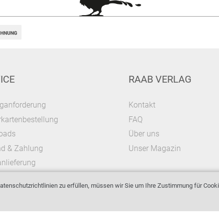
ICE
RAAB VERLAG
ganforderung
Kontakt
kartenbestellung
FAQ
oads
Über uns
nd & Zahlung
Unser Magazin
nlieferung
tenschutzrichtlinien zu erfüllen, müssen wir Sie um Ihre Zustimmung für Cooki
Impressum
AGB & Widerrufsrecht
Datenschutz