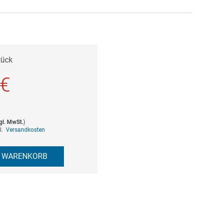
tück
 €
gl. MwSt.
)
gl.
Versandkosten
N WARENKORB