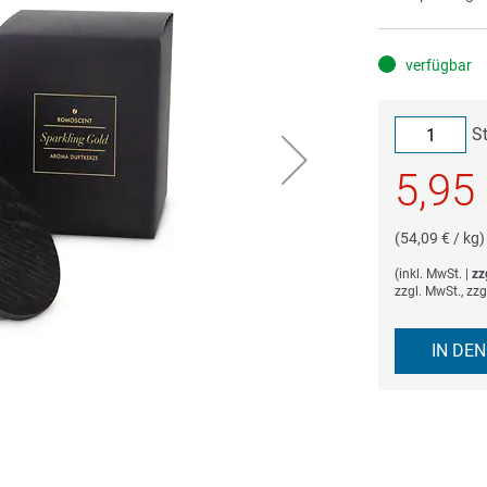
verfügbar
S
5,95
(54,09 € / kg)
(
inkl. MwSt.
|
zz
zzgl. MwSt., zz
IN DE