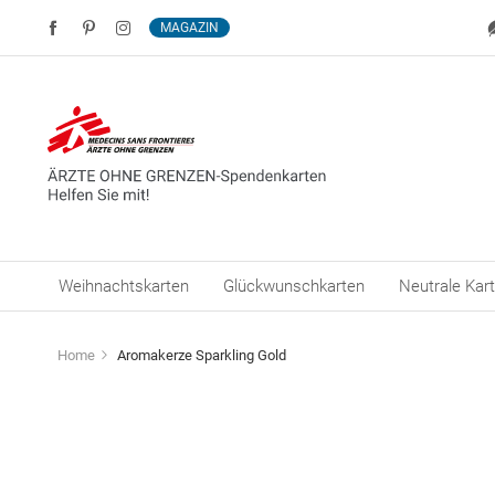
MAGAZIN
Weihnachtskarten
Glückwunschkarten
Neutrale Kar
Home
Aromakerze Sparkling Gold
Zum
Ende
der
Bildergalerie