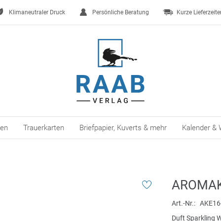
Klimaneutraler Druck
Persönliche Beratung
Kurze Lieferzeite
ten
Trauerkarten
Briefpapier, Kuverts & mehr
Kalender & 
AROMAK
Art.-Nr.
AKE16
Duft Sparkling 