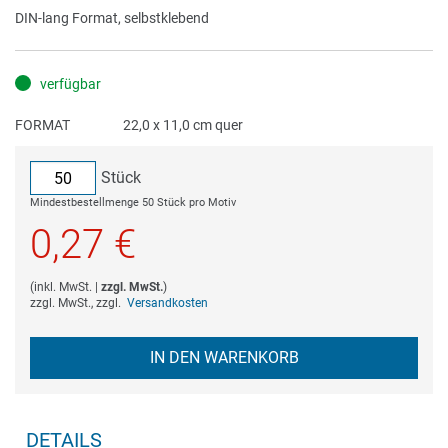
Bildergalerie
DIN-lang Format, selbstklebend
springen
verfügbar
FORMAT
22,0 x 11,0 cm quer
Stück
Mindestbestellmenge 50 Stück pro Motiv
0,27 €
(
inkl. MwSt.
|
zzgl. MwSt.
)
zzgl. MwSt., zzgl.
Versandkosten
IN DEN WARENKORB
DETAILS