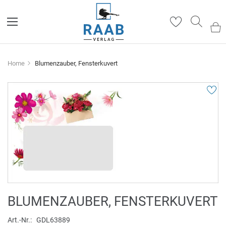
Such
Home
Blumenzauber, Fensterkuvert
Zum
Ende
der
Bildergalerie
springen
Zum
BLUMENZAUBER, FENSTERKUVERT
Anfang
der
Art.-Nr.
GDL63889