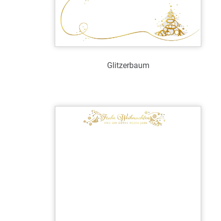
Glitzerbaum
Art.-Nr.: WL39085
Verfügbar
Zum Merkzettel hinzufügen