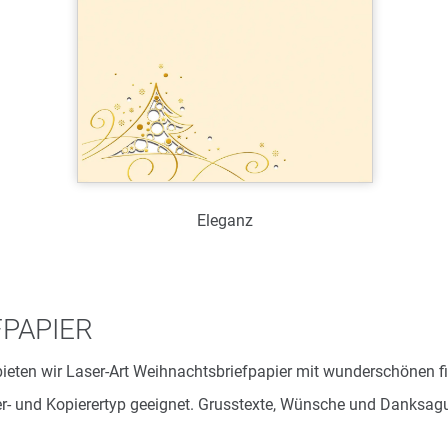
Eleganz
Art.-Nr.: WL39088
Verfügbar
PAPIER
Zum Merkzettel hinzufügen
bieten wir Laser-Art Weihnachtsbriefpapier mit wunderschönen 
ker- und Kopierertyp geeignet. Grusstexte, Wünsche und Danksa