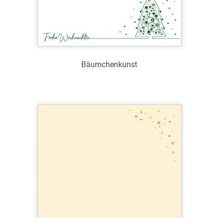
Bäumchenkunst
Art.-Nr.: WL39086
Verfügbar
Zum Merkzettel hinzufügen