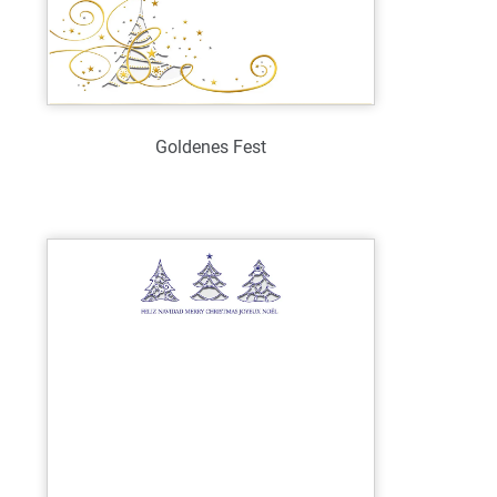
Goldenes Fest
Art.-Nr.: WL39087
Verfügbar
Zum Merkzettel hinzufügen