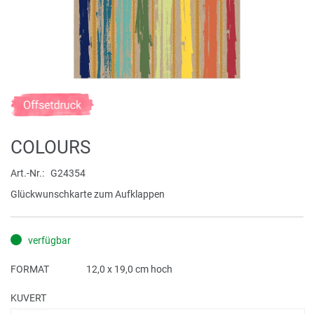
Zum
Anfang
der
COLOURS
Bildergalerie
springen
Art.-Nr.
G24354
Glückwunschkarte zum Aufklappen
verfügbar
FORMAT
12,0 x 19,0 cm hoch
KUVERT