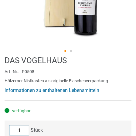
Zum
DAS VOGELHAUS
Anfang
der
Art.-Nr.
P0508
Bildergalerie
Hölzerner Nistkasten als originelle Flaschenverpackung
springen
Informationen zu enthaltenen Lebensmitteln
verfügbar
Stück