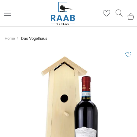
Such
Home
Das Vogelhaus
Zum
Ende
der
Bildergalerie
springen