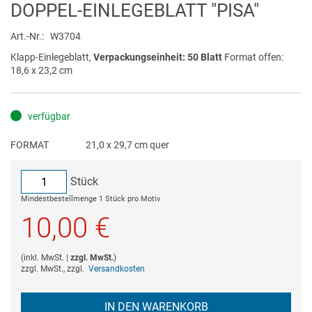
Zum
DOPPEL-EINLEGEBLATT "PISA"
Anfang
der
Art.-Nr.
W3704
Bildergalerie
Klapp-Einlegeblatt,
Verpackungseinheit: 50 Blatt
Format offen:
springen
18,6 x 23,2 cm
verfügbar
FORMAT
21,0 x 29,7 cm quer
Stück
Mindestbestellmenge 1 Stück pro Motiv
10,00 €
(
inkl. MwSt.
|
zzgl. MwSt.
)
zzgl. MwSt., zzgl.
Versandkosten
IN DEN WARENKORB