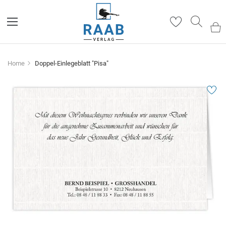
Such
Home
Doppel-Einlegeblatt "Pisa"
Zum
Ende
der
Bildergalerie
springen