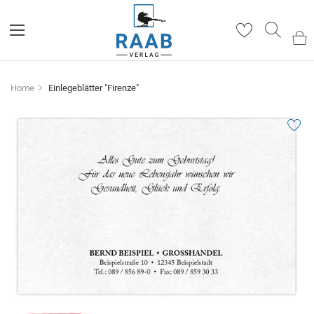
Such
Home
Einlegeblätter "Firenze"
Zum
Ende
der
Bildergalerie
springen