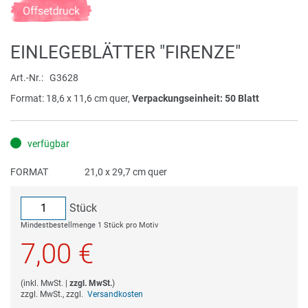
Zum
Anfang
der
EINLEGEBLÄTTER "FIRENZE"
Bildergalerie
springen
Art.-Nr.
G3628
Format: 18,6 x 11,6 cm quer,
Verpackungseinheit: 50 Blatt
verfügbar
FORMAT
21,0 x 29,7 cm quer
Stück
Mindestbestellmenge 1 Stück pro Motiv
7,00 €
(
inkl. MwSt.
|
zzgl. MwSt.
)
zzgl. MwSt., zzgl.
Versandkosten