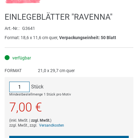
Anfang
der
EINLEGEBLÄTTER "RAVENNA"
Bildergalerie
springen
Art.-Nr.
G3641
Format: 18,6 x 11,6 cm quer,
Verpackungseinheit: 50 Blatt
verfügbar
FORMAT
21,0 x 29,7 cm quer
Stück
Mindestbestellmenge 1 Stück pro Motiv
7,00 €
(
inkl. MwSt.
|
zzgl. MwSt.
)
zzgl. MwSt., zzgl.
Versandkosten