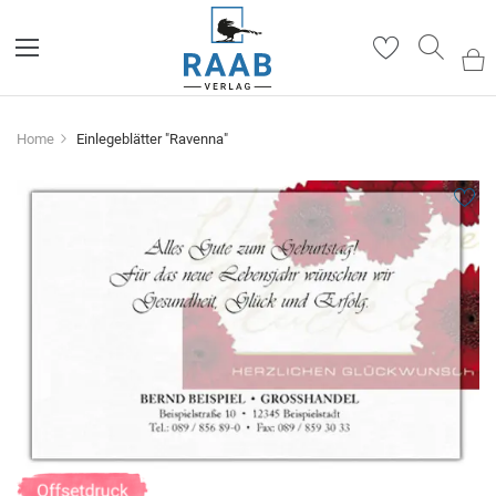
Such
Home
Einlegeblätter "Ravenna"
Zum
Ende
der
Bildergalerie
springen
Zum