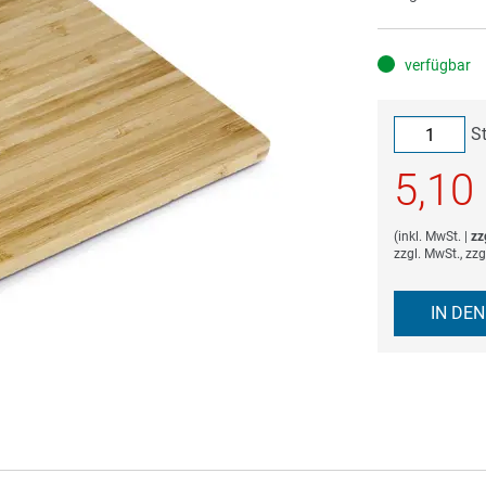
verfügbar
S
5,10
(
inkl. MwSt.
|
zz
zzgl. MwSt., zz
IN DE