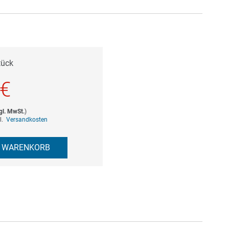
tück
 €
gl. MwSt.
)
gl.
Versandkosten
N WARENKORB