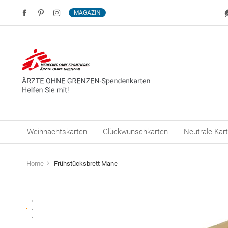
MAGAZIN
Weihnachtskarten
Glückwunschkarten
Neutrale Kar
Home
Frühstücksbrett Mane
Zum
Ende
der
Bildergalerie