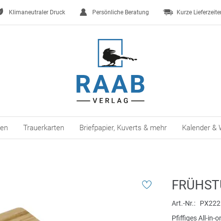
Klimaneutraler Druck
Persönliche Beratung
Kurze Lieferzeite
ten
Trauerkarten
Briefpapier, Kuverts & mehr
Kalender & 
FRÜHST
Art.-Nr.
PX222
Pfiffiges All-in