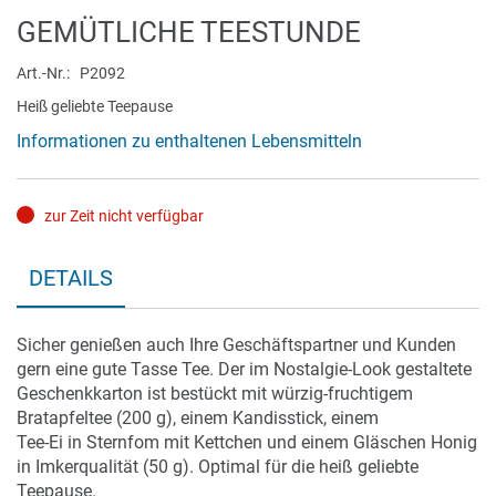
Zum
GEMÜTLICHE TEESTUNDE
Anfang
der
Art.-Nr.
P2092
Bildergalerie
Heiß geliebte Teepause
springen
Informationen zu enthaltenen Lebensmitteln
zur Zeit nicht verfügbar
DETAILS
Sicher genießen auch Ihre Geschäftspartner und Kunden
gern eine gute Tasse Tee. Der im Nostalgie-Look gestaltete
Geschenkkarton ist bestückt mit würzig-fruchtigem
Bratapfeltee (200 g), einem Kandisstick, einem
Tee-Ei in Sternfom mit Kettchen und einem Gläschen Honig
in Imkerqualität (50 g). Optimal für die heiß geliebte
Teepause.