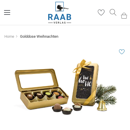
Such
Home
Golddose Weihnachten
Zum
Ende
der
Bildergalerie
springen