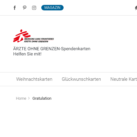
MAGAZIN
Weihnachtskarten
Glückwunschkarten
Neutrale Kar
Home
Gratulation
Zum
Ende
der
Bildergalerie