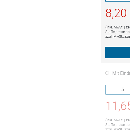
Die Mindestb
8,20
(
inkl. MwSt.
|
zz
Staffelpreise a
zzgl. MwSt., zz
Mit Eind
Die Mindestb
11,6
(
inkl. MwSt.
|
zz
Staffelpreise a
zzgl. MwSt., zz