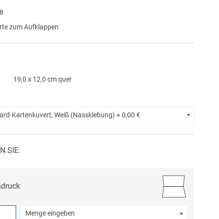
8
te zum Aufklappen
19,0 x 12,0 cm quer
ard-Kartenkuvert, Weiß (Nassklebung) +
0,00 €
N SIE:
ndruck
Menge eingeben