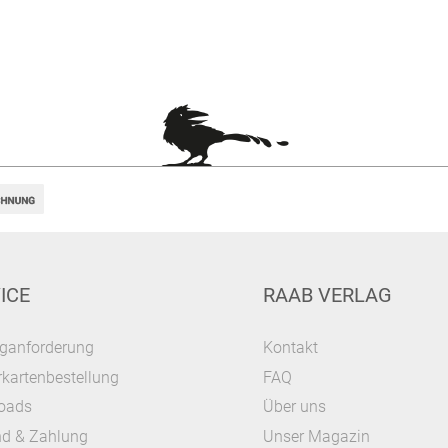
ICE
RAAB VERLAG
ganforderung
Kontakt
kartenbestellung
FAQ
oads
Über uns
nd & Zahlung
Unser Magazin