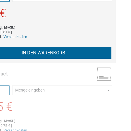
estellmenge dieses Artikels ist 5.
 €
gl. MwSt.
)
b
0,61 €
|
gl.
Versandkosten
IN DEN WARENKORB
ruck
Menge eingeben
estellmenge dieses Artikels ist 5.
5 €
gl. MwSt.
)
b
0,75 €
|
gl.
Versandkosten