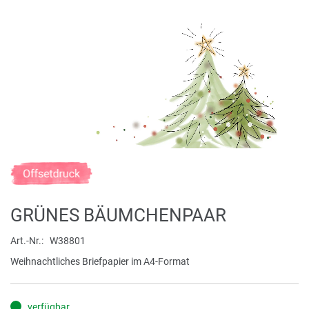
Zum
Anfang
der
GRÜNES BÄUMCHENPAAR
Bildergalerie
springen
Art.-Nr.
W38801
Weihnachtliches Briefpapier im A4-Format
verfügbar