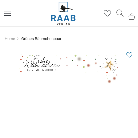
Such
Home
Grünes Bäumchenpaar
Zum
Ende
der
Bildergalerie
springen