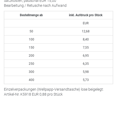
Satzkosten, pauschal
EUR
15,00
Bearbeitung / Retusche nach Aufwand
Bestellmenge ab
inkl. Aufdruck pro Stück
EUR
50
12,68
100
8,40
150
7,55
200
6,95
250
6,35
300
5,98
400
5,73
Einzelverpackungen (Wellpapp-Versandtasche) lose beigelegt:
Artikel-Nr. K5918
EUR
0,88 pro Stück