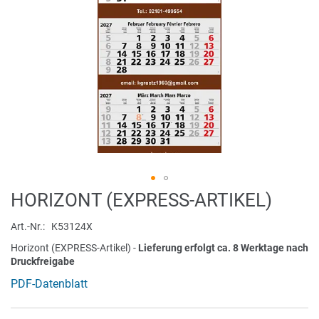
Zum
HORIZONT (EXPRESS-ARTIKEL)
Anfang
der
Art.-Nr.
K53124X
Bildergalerie
Horizont (EXPRESS-Artikel) -
Lieferung erfolgt ca. 8 Werktage nach
springen
Druckfreigabe
PDF-Datenblatt