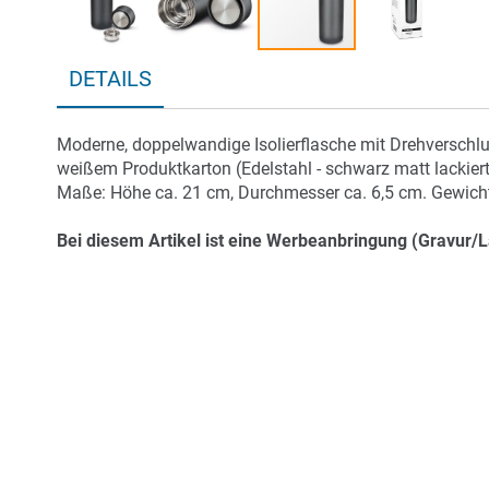
Zum
DETAILS
Anfang
der
Bildergalerie
Moderne, doppelwandige Isolierflasche mit Drehverschluss
springen
weißem Produktkarton (Edelstahl - schwarz matt lackiert
Maße: Höhe ca. 21 cm, Durchmesser ca. 6,5 cm. Gewicht:
Bei diesem Artikel ist eine Werbeanbringung (Gravur/L