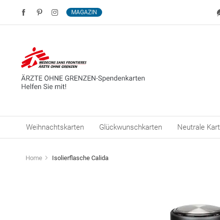
MAGAZIN
Weihnachtskarten
Glückwunschkarten
Neutrale Kar
Home
Isolierflasche Calida
Zum
Ende
der
Bildergalerie