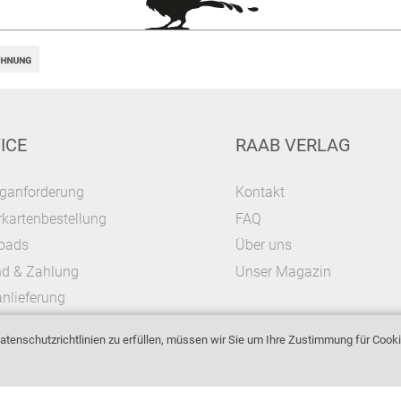
ICE
RAAB VERLAG
ganforderung
Kontakt
kartenbestellung
FAQ
oads
Über uns
nd & Zahlung
Unser Magazin
nlieferung
tenschutzrichtlinien zu erfüllen, müssen wir Sie um Ihre Zustimmung für Cooki
Impressum
AGB & Widerrufsrecht
Datenschutz