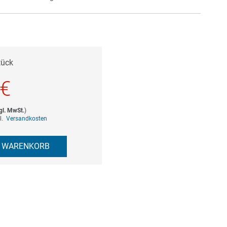
tück
 €
gl. MwSt.
)
gl.
Versandkosten
N WARENKORB