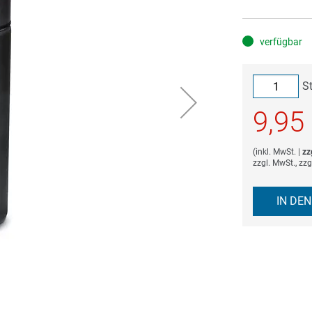
verfügbar
S
9,95
(
inkl. MwSt.
|
zz
zzgl. MwSt., zz
IN DE