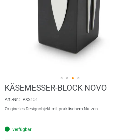
Zum
KÄSEMESSER-BLOCK NOVO
Anfang
der
Art.-Nr.
PX2151
Bildergalerie
Originelles Designobjekt mit praktischem Nutzen
springen
verfügbar