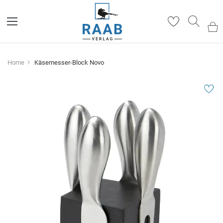
Such
Home
Käsemesser-Block Novo
Zum
Ende
der
Bildergalerie
springen