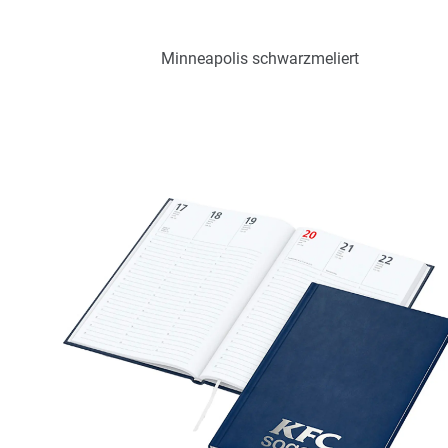
Minneapolis schwarzmeliert
Art.-Nr.: K53513
Verfügbar
Zum Merkzettel hinzufügen