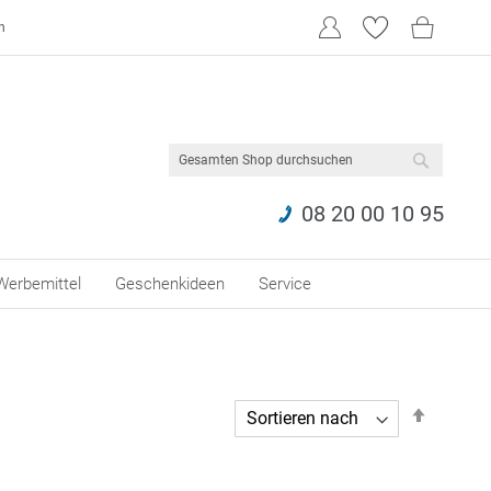
n
SUCHE
08 20 00 10 95
Werbemittel
Geschenkideen
Service
In
abstei
Reihen