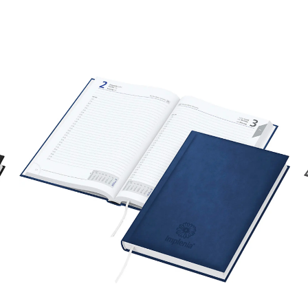
Art.-Nr.: K53511
Verfügbar
Zum Merkzettel hinzufügen