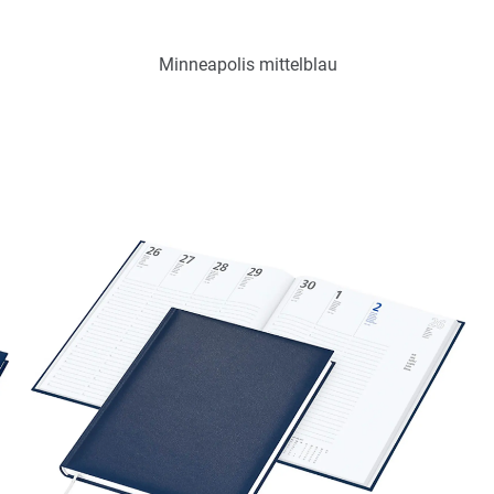
Minneapolis mittelblau
Art.-Nr.: K53514
Verfügbar
Zum Merkzettel hinzufügen