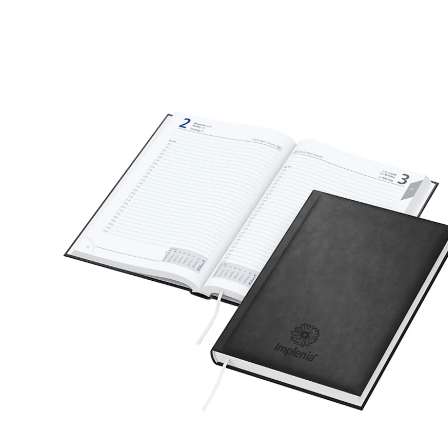
Art.-Nr.: K53510
Verfügbar
Zum Merkzettel hinzufügen