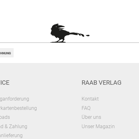
ICE
RAAB VERLAG
ganforderung
Kontakt
kartenbestellung
FAQ
oads
Über uns
nd & Zahlung
Unser Magazin
nlieferung