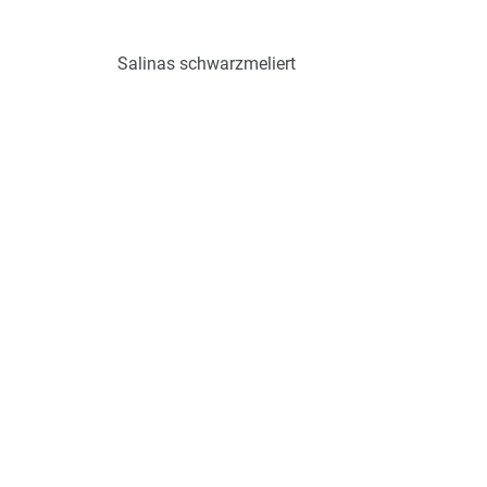
Salinas schwarzmeliert
Art.-Nr.: K53515
Verfügbar
Zum Merkzettel hinzufügen