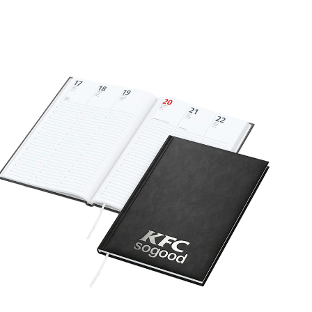
Art.-Nr.: K53512
Verfügbar
Zum Merkzettel hinzufügen