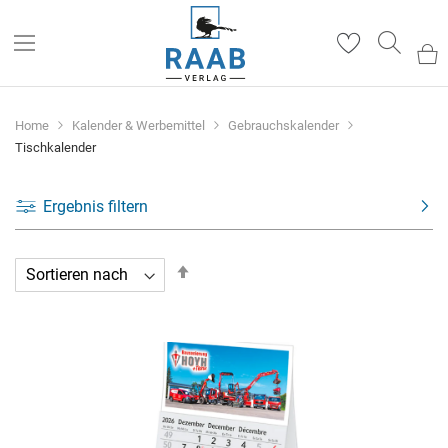
Such
Home
Kalender & Werbemittel
Gebrauchskalender
Tischkalender
Ergebnis filtern
In
absteigender
Reihenfolge