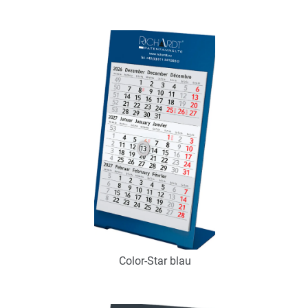
Art.-Nr.: K53107
Verfügbar
Zum Merkzettel hinzufügen
Color-Star blau
Art.-Nr.: K53104