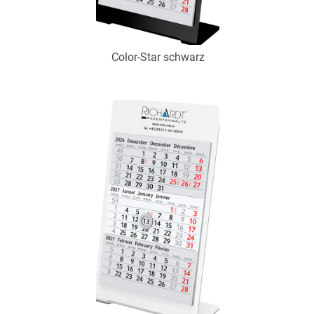
Color-Star schwarz
Art.-Nr.: K53109
Verfügbar
Zum Merkzettel hinzufügen