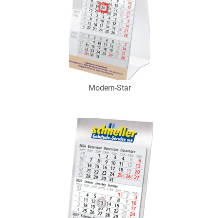
Modern-Star
Art.-Nr.: K53055
Verfügbar
Zum Merkzettel hinzufügen