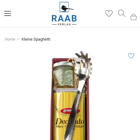
Such
Home
Kleine Spaghetti
Zum
Ende
der
Bildergalerie
springen