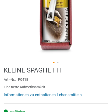
Zum
KLEINE SPAGHETTI
Anfang
der
Art.-Nr.
P0418
Bildergalerie
Eine nette Aufmerksamkeit
springen
Informationen zu enthaltenen Lebensmitteln
verfügbar