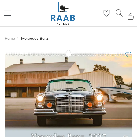
Such
Home
Mercedes-Benz
Zum
Ende
der
Bildergalerie
springen