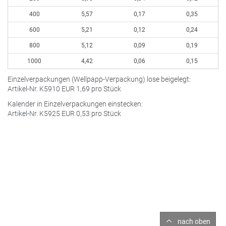
400
5,57
0,17
0,35
600
5,21
0,12
0,24
800
5,12
0,09
0,19
1000
4,42
0,06
0,15
Einzelverpackungen (Wellpapp-Verpackung) lose beigelegt:
Artikel-Nr. K5910
EUR
1,69 pro Stück
Kalender in Einzelverpackungen einstecken:
Artikel-Nr. K5925
EUR
0,53 pro Stück
nach oben