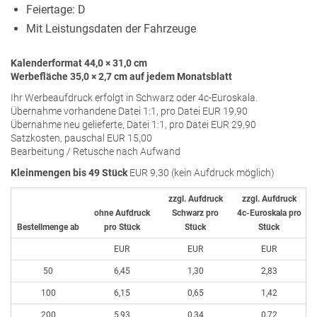
Feiertage: D
Mit Leistungsdaten der Fahrzeuge
Kalenderformat 44,0 × 31,0 cm
Werbefläche 35,0 × 2,7 cm auf jedem Monatsblatt
Ihr Werbeaufdruck erfolgt in Schwarz oder 4c-Euroskala.
Übernahme vorhandene Datei 1:1, pro Datei
EUR
19,90
Übernahme neu gelieferte, Datei 1:1, pro Datei
EUR
29,90
Satzkosten, pauschal
EUR
15,00
Bearbeitung / Retusche nach Aufwand
Kleinmengen bis 49 Stück
EUR
9,30 (kein Aufdruck möglich)
zzgl. Aufdruck
zzgl. Aufdruck
ohne Aufdruck
Schwarz pro
4c-Euroskala pro
Bestellmenge ab
pro Stück
Stück
Stück
EUR
EUR
EUR
50
6,45
1,30
2,83
100
6,15
0,65
1,42
200
5,93
0,34
0,72