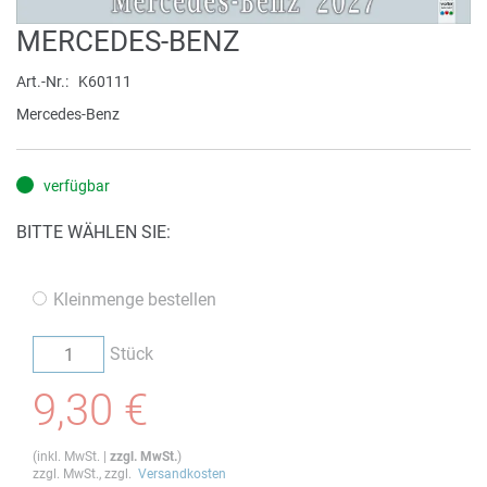
Zum
MERCEDES-BENZ
Anfang
der
Art.-Nr.
K60111
Bildergalerie
Mercedes-Benz
springen
verfügbar
BITTE WÄHLEN SIE:
Kleinmenge bestellen
Stück
9,30 €
(
inkl. MwSt.
|
zzgl. MwSt.
)
zzgl. MwSt., zzgl.
Versandkosten