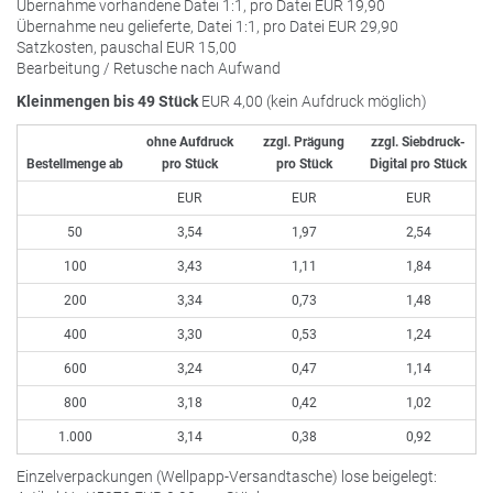
Übernahme vorhandene Datei 1:1, pro Datei
EUR
19,90
Übernahme neu gelieferte, Datei 1:1, pro Datei
EUR
29,90
Satzkosten, pauschal
EUR
15,00
Bearbeitung / Retusche nach Aufwand
Kleinmengen bis 49 Stück
EUR
4,00 (kein Aufdruck möglich)
ohne Aufdruck
zzgl. Prägung
zzgl. Siebdruck-
Bestellmenge ab
pro Stück
pro Stück
Digital pro Stück
EUR
EUR
EUR
50
3,54
1,97
2,54
100
3,43
1,11
1,84
200
3,34
0,73
1,48
400
3,30
0,53
1,24
600
3,24
0,47
1,14
800
3,18
0,42
1,02
1.000
3,14
0,38
0,92
Einzelverpackungen (Wellpapp-Versandtasche) lose beigelegt: