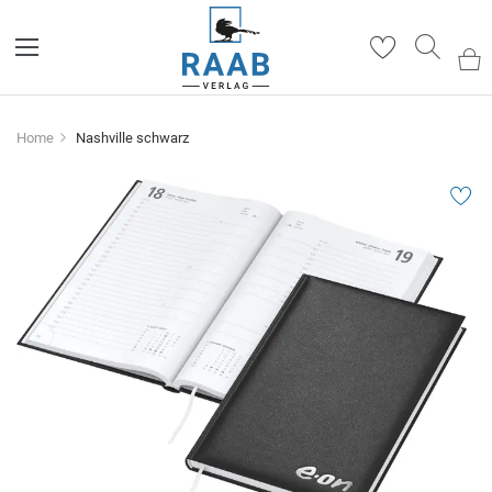
Such
Home
Nashville schwarz
Zum
Ende
der
Bildergalerie
springen