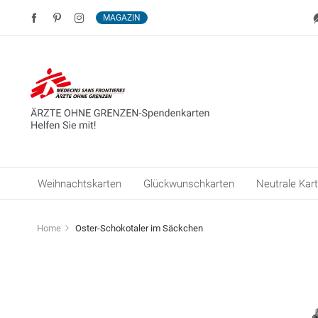
MAGAZIN
Weihnachtskarten
Glückwunschkarten
Neutrale Kar
Home
Oster-Schokotaler im Säckchen
Zum
Ende
der
Bildergalerie