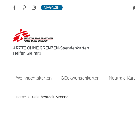
MAGAZIN
Weihnachtskarten
Glückwunschkarten
Neutrale Kar
Home
Salatbesteck Moreno
Zum
Ende
der
Bildergalerie