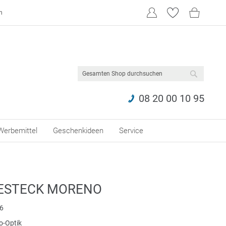
n
SUCHE
08 20 00 10 95
Werbemittel
Geschenkideen
Service
ESTECK MORENO
6
o-Optik