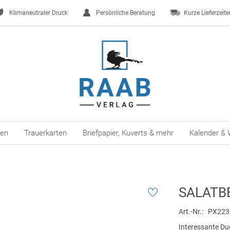
Klimaneutraler Druck
Persönliche Beratung
Kurze Lieferzeite
ten
Trauerkarten
Briefpapier, Kuverts & mehr
Kalender & 
SALATB
Art.-Nr.
PX223
Interessante Du