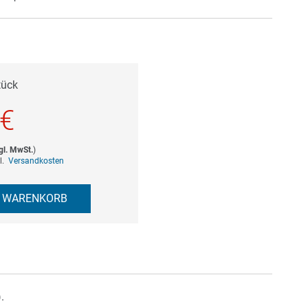
tück
 €
gl. MwSt.
)
gl.
Versandkosten
N WARENKORB
.