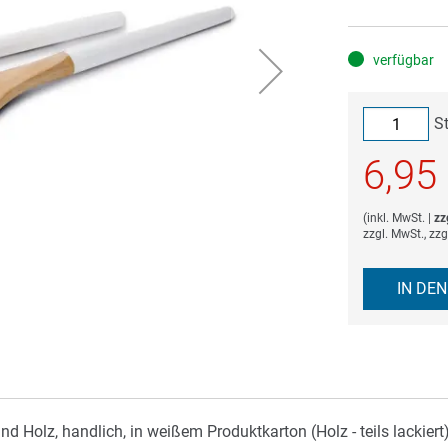
verfügbar
S
6,95
(
inkl. MwSt.
|
zz
zzgl. MwSt., zz
IN DE
 Holz, handlich, in weißem Produktkarton (Holz - teils lackiert)