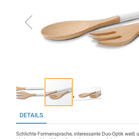
springen
Zum
DETAILS
Anfang
der
Bildergalerie
Schlichte Formensprache, interessante Duo-Optik weiß und
springen