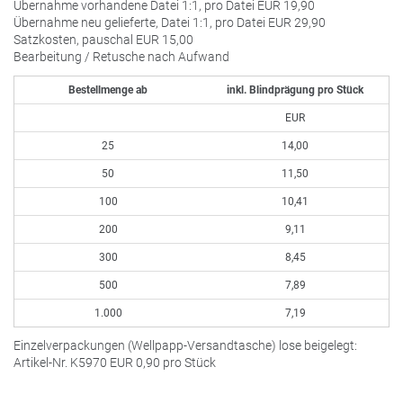
Übernahme vorhandene Datei 1:1, pro Datei
EUR
19,90
Übernahme neu gelieferte, Datei 1:1, pro Datei
EUR
29,90
Satzkosten, pauschal
EUR
15,00
Bearbeitung / Retusche nach Aufwand
Bestellmenge ab
inkl. Blindprägung pro Stück
EUR
25
14,00
50
11,50
100
10,41
200
9,11
300
8,45
500
7,89
1.000
7,19
Einzelverpackungen (Wellpapp-Versandtasche) lose beigelegt:
Artikel-Nr. K5970
EUR
0,90 pro Stück