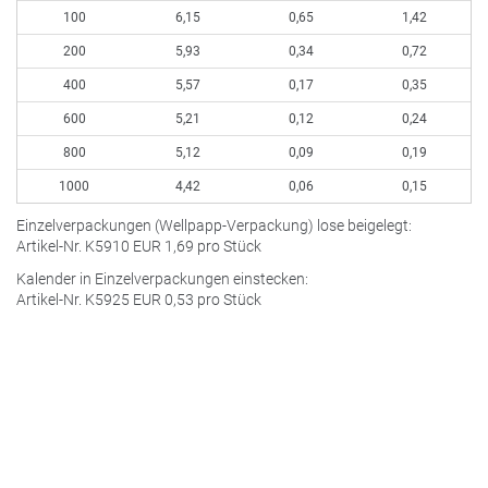
100
6,15
0,65
1,42
200
5,93
0,34
0,72
400
5,57
0,17
0,35
600
5,21
0,12
0,24
800
5,12
0,09
0,19
1000
4,42
0,06
0,15
Einzelverpackungen (Wellpapp-Verpackung) lose beigelegt:
Artikel-Nr. K5910
EUR
1,69 pro Stück
Kalender in Einzelverpackungen einstecken:
Artikel-Nr. K5925
EUR
0,53 pro Stück