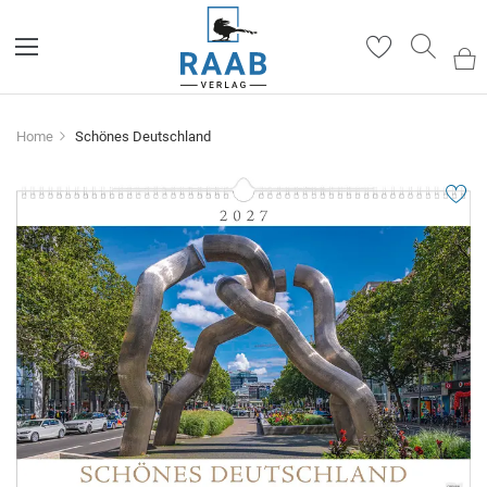
Such
Home
Schönes Deutschland
Zum
Ende
der
Bildergalerie
springen