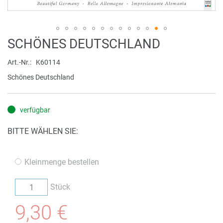
Zum
SCHÖNES DEUTSCHLAND
Anfang
der
Art.-Nr.
K60114
Bildergalerie
Schönes Deutschland
springen
verfügbar
BITTE WÄHLEN SIE:
Kleinmenge bestellen
Stück
9,30 €