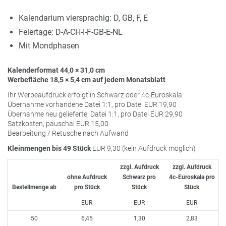
Kalendarium viersprachig: D, GB, F, E
Feiertage: D-A-CH-I-F-GB-E-NL
Mit Mondphasen
Kalenderformat 44,0 × 31,0 cm
Werbefläche 18,5 × 5,4 cm auf jedem Monatsblatt
Ihr Werbeaufdruck erfolgt in Schwarz oder 4c-Euroskala.
Übernahme vorhandene Datei 1:1, pro Datei
EUR
19,90
Übernahme neu gelieferte, Datei 1:1, pro Datei
EUR
29,90
Satzkosten, pauschal
EUR
15,00
Bearbeitung / Retusche nach Aufwand
Kleinmengen bis 49 Stück
EUR
9,30 (kein Aufdruck möglich)
zzgl. Aufdruck
zzgl. Aufdruck
ohne Aufdruck
Schwarz pro
4c-Euroskala pro
Bestellmenge ab
pro Stück
Stück
Stück
EUR
EUR
EUR
50
6,45
1,30
2,83