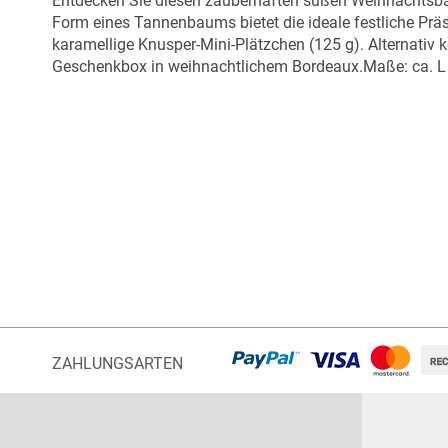
Entdecken Sie diesen zauberhaften süßen Weihnachtsba
springen
Form eines Tannenbaums bietet die ideale festliche Prä
karamellige Knusper-Mini-Plätzchen (125 g). Alternativ
Geschenkbox in weihnachtlichem Bordeaux.Maße: ca. L 36
ZAHLUNGSARTEN