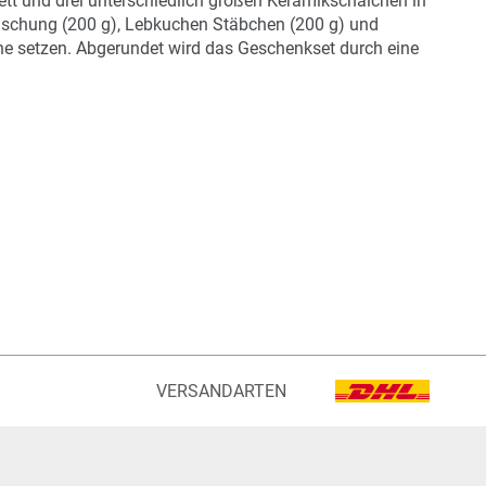
 und drei unterschiedlich großen Keramikschälchen in
nmischung (200 g), Lebkuchen Stäbchen (200 g) und
ene setzen. Abgerundet wird das Geschenkset durch eine
VERSANDARTEN