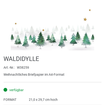
Zum
WALDIDYLLE
Anfang
der
Art.-Nr.
W38259
Bildergalerie
Weihnachtliches Briefpapier im A4-Format
springen
verfügbar
FORMAT
21,0 x 29,7 cm hoch