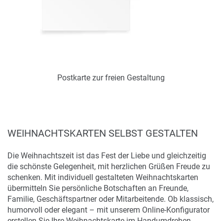
Zum Merkzettel hinzufügen
Alle Seiten individuell / nur online
gestaltbar
Postkarte zur freien Gestaltung
WEIHNACHTSKARTEN SELBST GESTALTEN
Art.-Nr.: DA10008535
Verfügbar
Die Weihnachtszeit ist das Fest der Liebe und gleichzeitig
die schönste Gelegenheit, mit herzlichen Grüßen Freude zu
schenken. Mit individuell gestalteten Weihnachtskarten
übermitteln Sie persönliche Botschaften an Freunde,
Familie, Geschäftspartner oder Mitarbeitende. Ob klassisch,
humorvoll oder elegant – mit unserem Online-Konfigurator
Zum Merkzettel hinzufügen
erstellen Sie Ihre Weihnachtskarte im Handumdrehen.