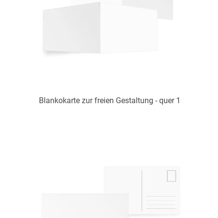
Zum Merkzettel hinzufügen
Alle Seiten individuell / nur online
gestaltbar
Blankokarte zur freien Gestaltung - quer 1
Art.-Nr.: DS12004134
Verfügbar