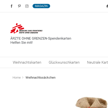
MAGAZIN
Weihnachtskarten
Glückwunschkarten
Neutrale Kar
Home
Weihnachtssäckchen
Zum
Ende
der
Bildergalerie