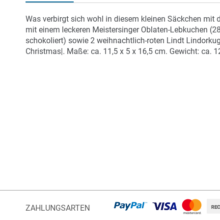
der
Bildergalerie
Was verbirgt sich wohl in diesem kleinen Säckchen mi
springen
mit einem leckeren Meistersinger Oblaten-Lebkuchen (28
schokoliert) sowie 2 weihnachtlich-roten Lindt Lindorku
Christmas|. Maße: ca. 11,5 x 5 x 16,5 cm. Gewicht: ca. 1
ZAHLUNGSARTEN