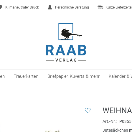
Klimaneutraler Druck
Persönliche Beratung
Kurze Lieferzeite
ten
Trauerkarten
Briefpapier, Kuverts & mehr
Kalender & 
WEIHN
Art.-Nr.
P0355
Jutesäckchen mi