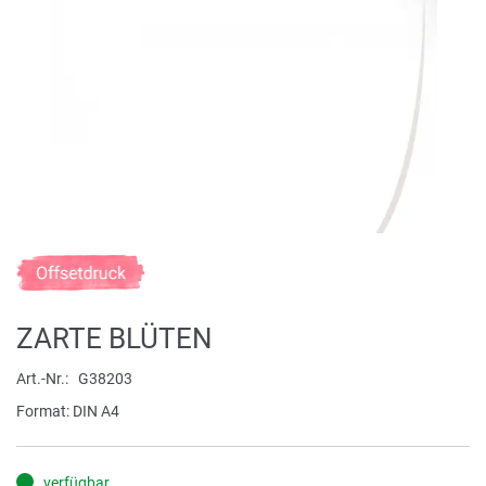
Zum
Anfang
der
ZARTE BLÜTEN
Bildergalerie
springen
Art.-Nr.
G38203
Format: DIN A4
verfügbar