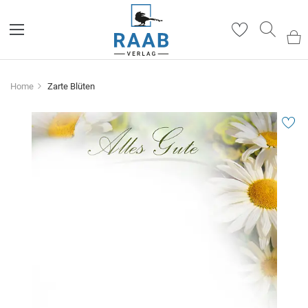
Such
Home
Zarte Blüten
Zum
Ende
der
Bildergalerie
springen