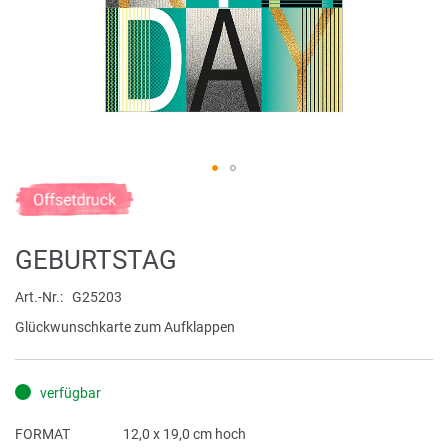
Zum
Anfang
der
GEBURTSTAG
Bildergalerie
springen
Art.-Nr.
G25203
Glückwunschkarte zum Aufklappen
verfügbar
FORMAT
12,0 x 19,0 cm hoch