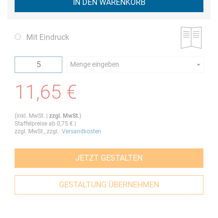
IN DEN WARENKORB
Mit Eindruck
Menge eingeben
Die Mindestbestellmenge dieses Artikels ist 5.
11,65 €
(
inkl. MwSt.
|
zzgl. MwSt.
)
Staffelpreise ab
0,75 €
|
zzgl. MwSt., zzgl.
Versandkosten
JETZT GESTALTEN
GESTALTUNG ÜBERNEHMEN