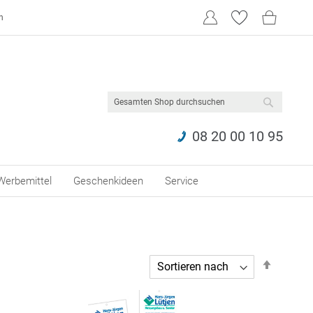
n
SUCHE
08 20 00 10 95
Werbemittel
Geschenkideen
Service
In
abstei
Reihen