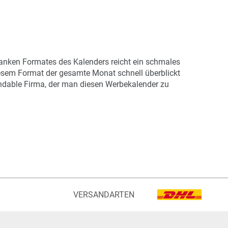
Art.-Nr.: K53043
Verfügbar
Zum Merkzettel hinzufügen
lanken Formates des Kalenders reicht ein schmales
iesem Format der gesamte Monat schnell überblickt
pendable Firma, der man diesen Werbekalender zu
VERSANDARTEN