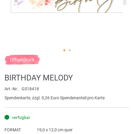
Zum
Anfang
der
BIRTHDAY MELODY
Bildergalerie
springen
Art.-Nr.
GS18418
Spendenkarte, zzgl. 0,26 Euro Spendenanteil pro Karte
verfügbar
FORMAT
19,0 x 12,0 cm quer