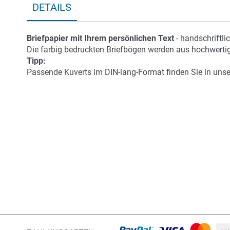
DETAILS
Anfang
der
Bildergalerie
Briefpapier mit Ihrem persönlichen Text
- handschriftli
springen
Die farbig bedruckten Briefbögen werden aus hochwertige
Tipp:
Passende Kuverts im DIN-lang-Format finden Sie in unsere