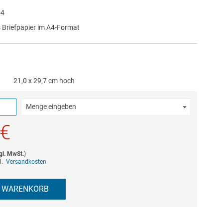
4
 Briefpapier im A4-Format
21,0 x 29,7 cm hoch
Menge eingeben
 €
gl. MwSt.
)
gl.
Versandkosten
N WARENKORB