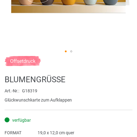
Zum
Anfang
der
BLUMENGRÜSSE
Bildergalerie
springen
Art.-Nr.
G18319
Glückwunschkarte zum Aufklappen
verfügbar
FORMAT
19,0 x 12,0 cm quer