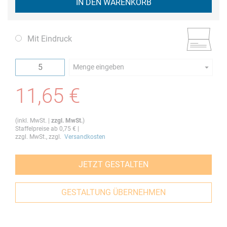
IN DEN WARENKORB
Mit Eindruck
Menge eingeben
Die Mindestbestellmenge dieses Artikels ist 5.
11,65 €
(
inkl. MwSt.
|
zzgl. MwSt.
)
Staffelpreise ab
0,75 €
|
zzgl. MwSt., zzgl.
Versandkosten
JETZT GESTALTEN
GESTALTUNG ÜBERNEHMEN