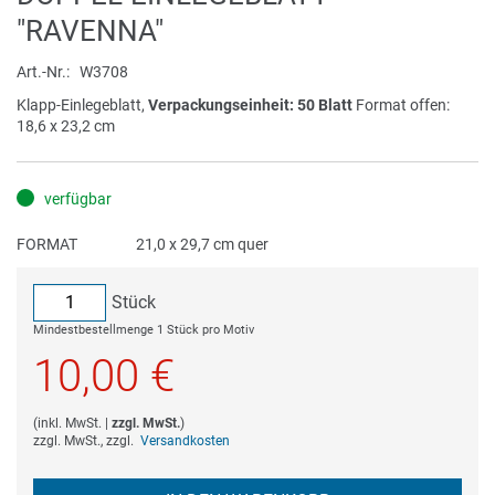
Anfang
"RAVENNA"
der
Bildergalerie
Art.-Nr.
W3708
springen
Klapp-Einlegeblatt,
Verpackungseinheit: 50 Blatt
Format offen:
18,6 x 23,2 cm
verfügbar
FORMAT
21,0 x 29,7 cm quer
Stück
Mindestbestellmenge 1 Stück pro Motiv
10,00 €
(
inkl. MwSt.
|
zzgl. MwSt.
)
zzgl. MwSt., zzgl.
Versandkosten