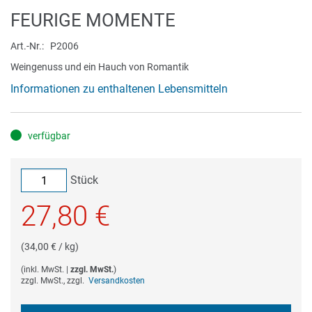
Zum
FEURIGE MOMENTE
Anfang
der
Art.-Nr.
P2006
Bildergalerie
Weingenuss und ein Hauch von Romantik
springen
Informationen zu enthaltenen Lebensmitteln
verfügbar
Stück
27,80 €
(34,00 € / kg)
(
inkl. MwSt.
|
zzgl. MwSt.
)
zzgl. MwSt., zzgl.
Versandkosten