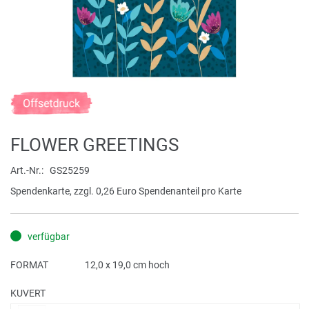
Zum
Anfang
der
FLOWER GREETINGS
Bildergalerie
springen
Art.-Nr.
GS25259
Spendenkarte, zzgl. 0,26 Euro Spendenanteil pro Karte
verfügbar
FORMAT
12,0 x 19,0 cm hoch
KUVERT