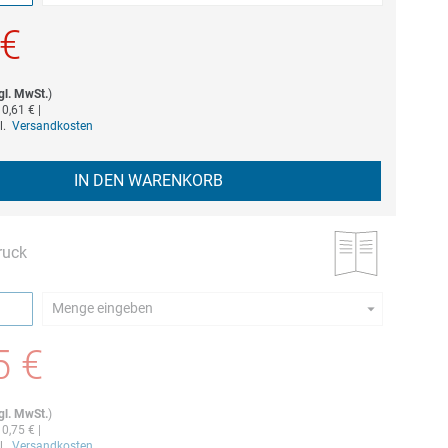
estellmenge dieses Artikels ist 5.
 €
gl. MwSt.
)
b
0,61 €
|
gl.
Versandkosten
IN DEN WARENKORB
ruck
Menge eingeben
estellmenge dieses Artikels ist 5.
5 €
gl. MwSt.
)
b
0,75 €
|
gl.
Versandkosten