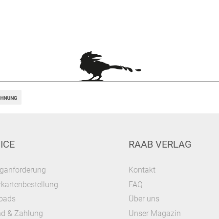
ICE
RAAB VERLAG
ganforderung
Kontakt
kartenbestellung
FAQ
oads
Über uns
nd & Zahlung
Unser Magazin