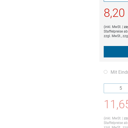
Die Mindestb
8,20
(
inkl. MwSt.
|
zz
Staffelpreise a
zzgl. MwSt., zz
Mit Eind
Die Mindestb
11,6
(
inkl. MwSt.
|
zz
Staffelpreise a
zzgl. MwSt., zz