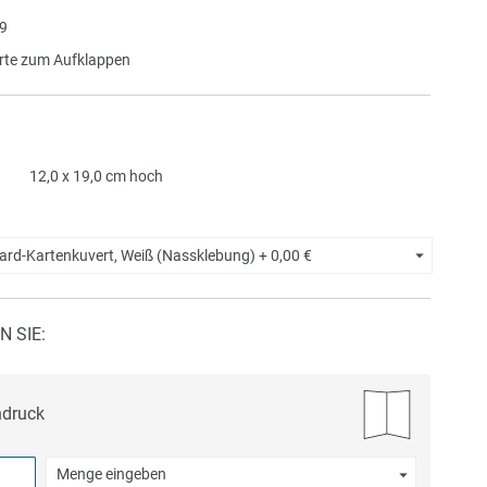
9
te zum Aufklappen
12,0 x 19,0 cm hoch
ard-Kartenkuvert, Weiß (Nassklebung) +
0,00 €
N SIE:
ndruck
Menge eingeben