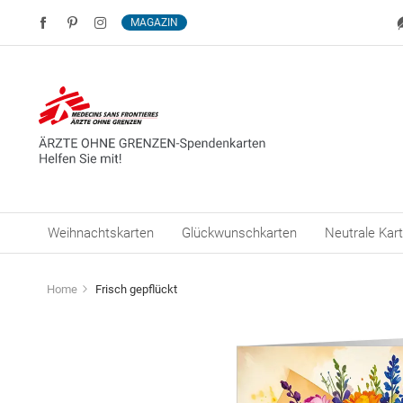
MAGAZIN
Weihnachtskarten
Glückwunschkarten
Neutrale Kar
Home
Frisch gepflückt
Zum
Ende
der
Bildergalerie