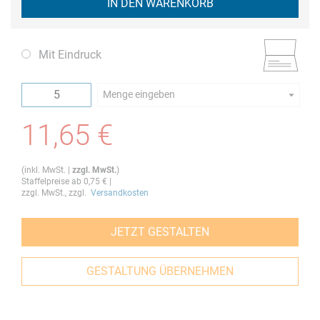
IN DEN WARENKORB
Mit Eindruck
Menge eingeben
Die Mindestbestellmenge dieses Artikels ist 5.
11,65 €
(
inkl. MwSt.
|
zzgl. MwSt.
)
Staffelpreise ab
0,75 €
|
zzgl. MwSt., zzgl.
Versandkosten
JETZT GESTALTEN
GESTALTUNG ÜBERNEHMEN