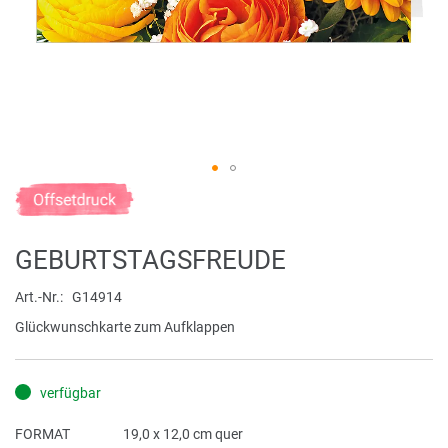
Zum
Anfang
der
GEBURTSTAGSFREUDE
Bildergalerie
springen
Art.-Nr.
G14914
Glückwunschkarte zum Aufklappen
verfügbar
FORMAT
19,0 x 12,0 cm quer