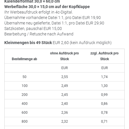
Kalenderformat 30,0 × 60,0 cm
Werbefläche 30,0 × 15,0 cm auf der Kopfklappe
Ihr Werbeaufdruck erfolgt in 4c-Digital.
Übernahme vorhandene Datei 1:1, pro Datei
EUR
19,90
Übernahme neu gelieferte, Datei 1:1, pro Datei
EUR
29,90
Satzkosten, pauschal
EUR
15,00
Bearbeitung / Retusche nach Aufwand
Kleinmengen bis 49 Stück
EUR
2,60 (kein Aufdruck möglich)
ohne Aufdruck pro
zzgl. Aufdruck pro
Bestellmenge ab
Stück
Stück
EUR
EUR
50
2,55
1,74
100
2,49
1,30
200
2,45
0,99
400
2,40
0,86
600
2,36
0,78
800
2,32
0,71