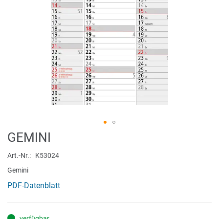
Zum
GEMINI
Anfang
der
Art.-Nr.
K53024
Bildergalerie
Gemini
springen
PDF-Datenblatt
verfügbar