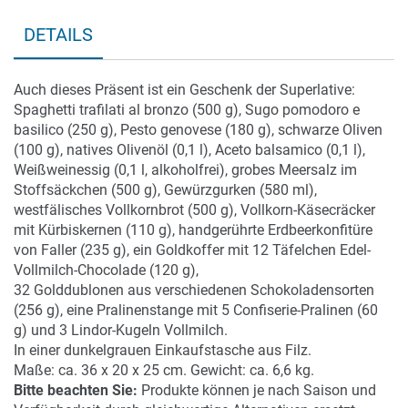
DETAILS
Auch dieses Präsent ist ein Geschenk der Superlative:
Spaghetti trafilati al bronzo (500 g), Sugo pomodoro e
basilico (250 g), Pesto genovese (180 g), schwarze Oliven
(100 g), natives Olivenöl (0,1 l), Aceto balsamico (0,1 l),
Weißweinessig (0,1 l, alkoholfrei), grobes Meersalz im
Stoffsäckchen (500 g), Gewürzgurken (580 ml),
westfälisches Vollkornbrot (500 g), Vollkorn-Käsecräcker
mit Kürbiskernen (110 g), handgerührte Erdbeerkonfitüre
von Faller (235 g), ein Goldkoffer mit 12 Täfelchen Edel-
Vollmilch-Chocolade (120 g),
32 Golddublonen aus verschiedenen Schokoladensorten
(256 g), eine Pralinenstange mit 5 Confiserie-Pralinen (60
g) und 3 Lindor-Kugeln Vollmilch.
In einer dunkelgrauen Einkaufstasche aus Filz.
Maße: ca. 36 x 20 x 25 cm. Gewicht: ca. 6,6 kg.
Bitte beachten Sie:
Produkte können je nach Saison und