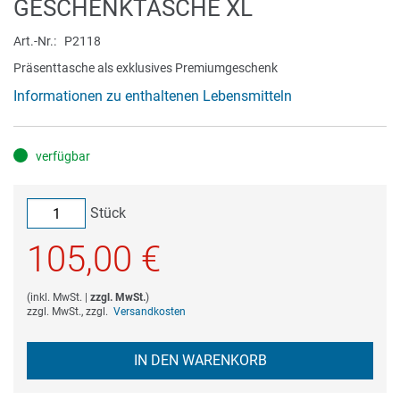
Zum
GESCHENKTASCHE XL
Anfang
der
Art.-Nr.
P2118
Bildergalerie
Präsenttasche als exklusives Premiumgeschenk
springen
Informationen zu enthaltenen Lebensmitteln
verfügbar
Stück
105,00 €
(
inkl. MwSt.
|
zzgl. MwSt.
)
zzgl. MwSt., zzgl.
Versandkosten
IN DEN WARENKORB