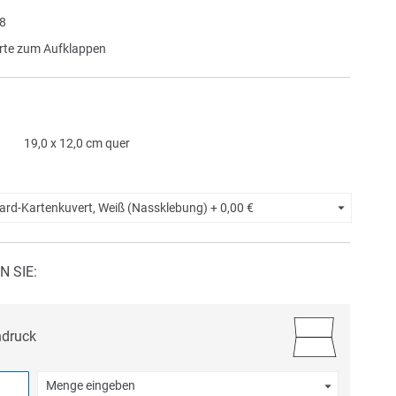
8
te zum Aufklappen
19,0 x 12,0 cm quer
ard-Kartenkuvert, Weiß (Nassklebung) +
0,00 €
N SIE:
ndruck
Menge eingeben