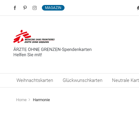
MAGAZIN
Weihnachtskarten
Glückwunschkarten
Neutrale Kar
Home
Harmonie
Zum
Ende
der
Bildergalerie