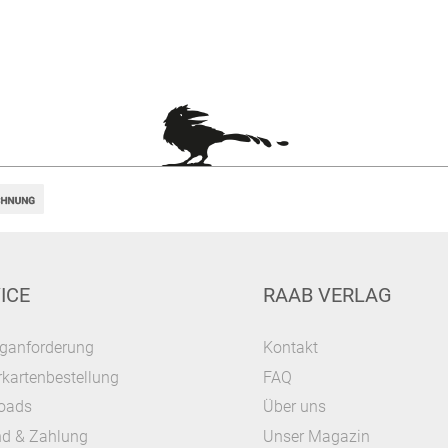
ICE
RAAB VERLAG
ganforderung
Kontakt
kartenbestellung
FAQ
oads
Über uns
nd & Zahlung
Unser Magazin