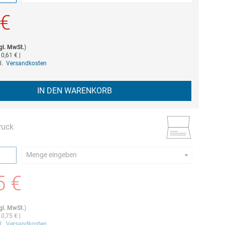
estellmenge dieses Artikels ist 5.
 €
gl. MwSt.
)
b
0,61 €
|
gl.
Versandkosten
IN DEN WARENKORB
ruck
Menge eingeben
estellmenge dieses Artikels ist 5.
5 €
gl. MwSt.
)
b
0,75 €
|
gl.
Versandkosten