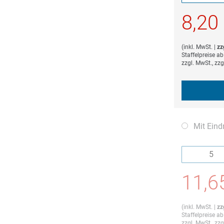
Die Mindestb
8,20
(
inkl. MwSt.
|
zz
Staffelpreise a
zzgl. MwSt., zz
Mit Eind
Die Mindestb
11,6
(
inkl. MwSt.
|
zz
Staffelpreise a
zzgl. MwSt., zz