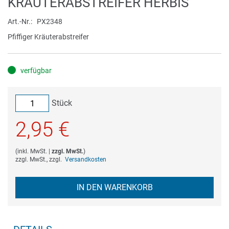
KRÄUTERABSTREIFER HERBIS
Anfang
der
Art.-Nr.
PX2348
Bildergalerie
Pfiffiger Kräuterabstreifer
springen
verfügbar
Stück
2,95 €
(
inkl. MwSt.
|
zzgl. MwSt.
)
zzgl. MwSt., zzgl.
Versandkosten
IN DEN WARENKORB