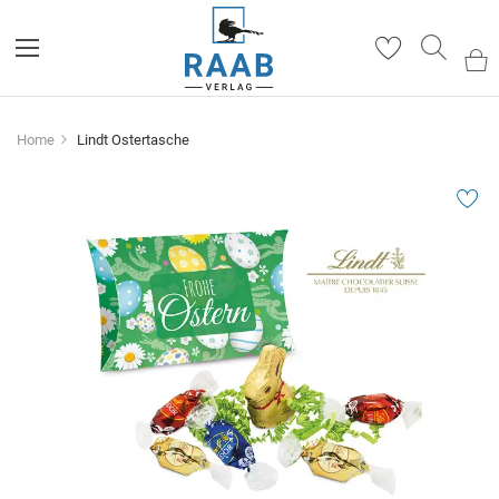
Such
Home
Lindt Ostertasche
Zum
Ende
der
Bildergalerie
springen