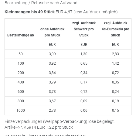
Bearbeitung / Retusche nach Aufwand
Kleinmengen bis 49 Stück
EUR
4,67 (kein Aufdruck möglich)
zzgl. Aufdruck
zzgl. Aufdruck
ohne Aufdruck
Schwarz pro
4c-Euroskala pro
Bestellmenge ab
pro Stück
Stück
Stück
EUR
EUR
EUR
50
3,99
1,30
2,83
100
3,92
0,65
1,42
200
3,84
0,34
0,72
400
3,79
0,17
0,35
600
3,73
0,12
0,24
800
3,67
0,09
0,19
1000
2,73
0,06
0,15
Einzelverpackungen (Wellpapp-Verpackung) lose beigelegt:
Artikel-Nr. K5914
EUR
1,22 pro Stück