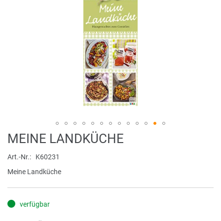
Zum
MEINE LANDKÜCHE
Anfang
der
Art.-Nr.
K60231
Bildergalerie
Meine Landküche
springen
verfügbar