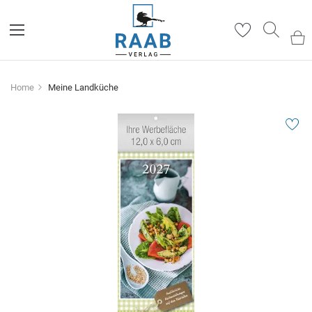
Such
Home
Meine Landküche
Zum
Ende
der
Bildergalerie
springen