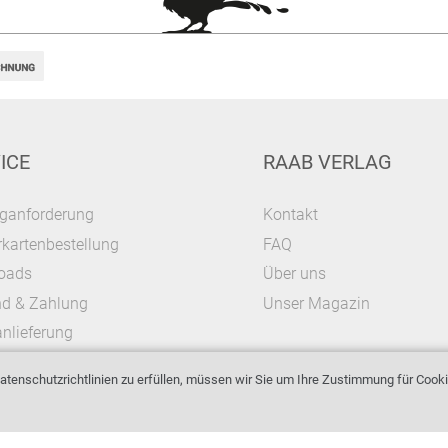
ICE
RAAB VERLAG
ganforderung
Kontakt
kartenbestellung
FAQ
oads
Über uns
nd & Zahlung
Unser Magazin
nlieferung
tenschutzrichtlinien zu erfüllen, müssen wir Sie um Ihre Zustimmung für Cooki
Impressum
AGB & Widerrufsrecht
Datenschutz