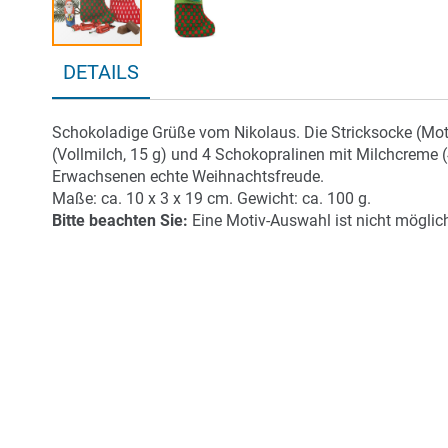
Zum
DETAILS
Anfang
der
Bildergalerie
Schokoladige Grüße vom Nikolaus. Die Stricksocke (Moti
springen
(Vollmilch, 15 g) und 4 Schokopralinen mit Milchcreme (
Erwachsenen echte Weihnachtsfreude.
Maße: ca. 10 x 3 x 19 cm. Gewicht: ca. 100 g.
Bitte beachten Sie:
Eine Motiv-Auswahl ist nicht möglic