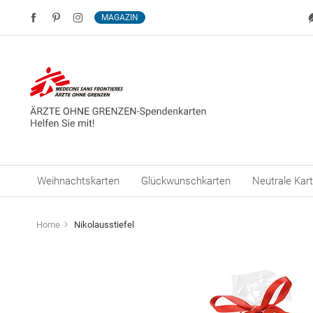
MAGAZIN
Weihnachtskarten
Glückwunschkarten
Neutrale Kar
Home
Nikolausstiefel
Zum
Ende
der
Bildergalerie