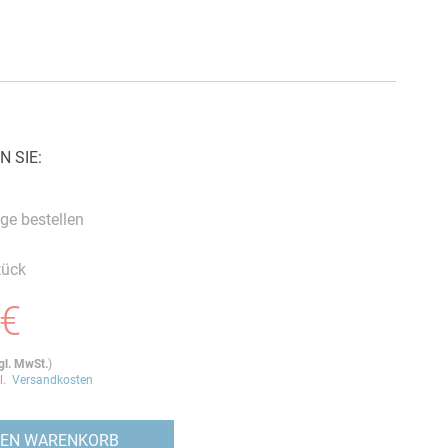
N SIE:
ge bestellen
tück
 €
gl. MwSt.
)
gl.
Versandkosten
DEN WARENKORB