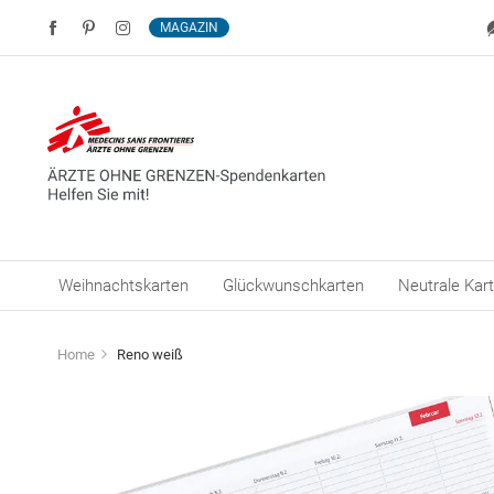
MAGAZIN
Weihnachtskarten
Glückwunschkarten
Neutrale Kar
Home
Reno weiß
Zum
Ende
der
Bildergalerie