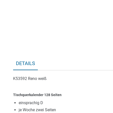
Bildergalerie
springen
DETAILS
K53592 Reno weiß
Tischquerkalender 128 Seiten
einsprachig D
je Woche zwei Seiten