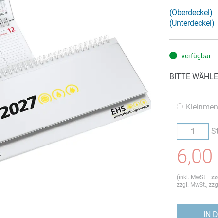
(Oberdeckel)
(Unterdeckel)
verfügbar
BITTE WÄHLE
Kleinmen
S
6,00
(
inkl. MwSt.
|
zz
zzgl. MwSt., zz
IN 